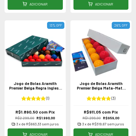
ADICIONAR
ADICIONAR
13
%
OFF
26
%
OFF
Jogo de Bolas Aramith
Jogo de Bolas Aramith
Premier Belga Regra Inglesa
Premier Belga Mata-Mata
52,4mm 22 Bolas
54mm para Sinuca / Bilhar
(1)
(3)
R$1.890,50
com
Pix
R$911,05
com
Pix
R$2.299,00
R$1.990,00
R$1.299,00
R$959,00
3
x de
R$663,33
sem juros
3
x de
R$319,67
sem juros
ADICIONAR
ADICIONAR