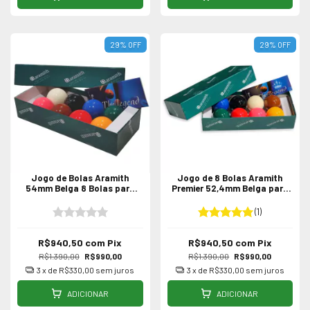
29
%
OFF
29
%
OFF
Jogo de Bolas Aramith
Jogo de 8 Bolas Aramith
54mm Belga 8 Bolas para
Premier 52,4mm Belga para
Sinuca / Bilhar
Sinuca / Bilhar
(1)
R$940,50
com
Pix
R$940,50
com
Pix
R$1.390,00
R$990,00
R$1.390,00
R$990,00
3
x de
R$330,00
sem juros
3
x de
R$330,00
sem juros
ADICIONAR
ADICIONAR