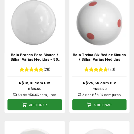
Bola Branca Para Sinuca /
Bola Treino Six Red de Sinuca
Bilhar Várias Medidas - 50,
/ Bilhar Várias Medidas
54, 56 E 58mm Bolão
(26)
(20)
R$18,91
com
Pix
R$25,56
com
Pix
R$19,90
R$26,90
3
x de
R$6,63
sem juros
3
x de
R$8,97
sem juros
ADICIONAR
ADICIONAR