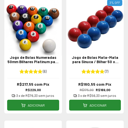
3
%
OFF
Jogo de Bolas Numeradas
Jogo de Bolas Mata-Mata
50mm Bilhares Platinum para
para Sinuca / Bilhar 50 ou
Sinuca
54mm
(6)
(7)
R$217,55
com
Pix
R$160,55
com
Pix
R$229,00
R$175,00
R$169,00
3
x de
R$76,33
sem juros
3
x de
R$56,33
sem juros
ADICIONAR
ADICIONAR