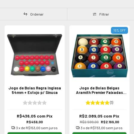
Ordenar
Filtrar
15
%
OFF
Jogo de Bolas Regra Inglesa
Jogo de Bolas Belgas
54mm + Estojo p/ Sinuca
Aramith Premier Faixadas
para Sinuca / Bilhar 52 ou
54mm
(1)
R$436,05
com
Pix
R$2.089,05
com
Pix
R$459,00
R$2.599,00
R$2.199,00
3
x de
R$153,00
sem juros
3
x de
R$733,00
sem juros