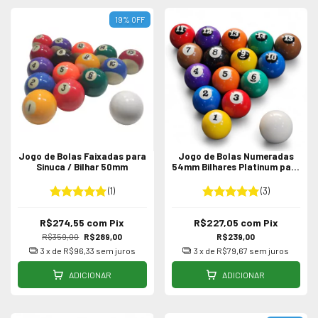
19
%
OFF
Jogo de Bolas Faixadas para
Jogo de Bolas Numeradas
Sinuca / Bilhar 50mm
54mm Bilhares Platinum para
Sinuca + Bolão Branco
(1)
(3)
R$274,55
com
Pix
R$227,05
com
Pix
R$359,00
R$289,00
R$239,00
3
x de
R$96,33
sem juros
3
x de
R$79,67
sem juros
ADICIONAR
ADICIONAR