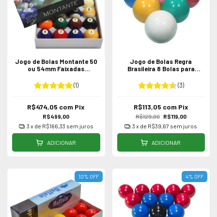
Jogo de Bolas Montante 50
Jogo de Bolas Regra
ou 54mm Faixadas
Brasileira 8 Bolas para
Profissionais
Sinuca / Bilhar 54mm
(1)
(3)
R$474,05
com
Pix
R$113,05
com
Pix
R$499,00
R$129,00
R$119,00
3
x de
R$166,33
sem juros
3
x de
R$39,67
sem juros
ADICIONAR
ADICIONAR
10
%
OFF
4
%
OFF