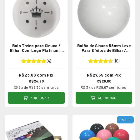
Bola Treino para Sinuca /
Bolão de Sinuca 58mm Leve
Bilhar Com Logo Platinum -
Para Efeitos de Bilhar /
50, 54, 56 e 58mm
Snooker
(4)
(10)
R$23,66
com
Pix
R$27,55
com
Pix
R$24,90
R$29,00
3
x de
R$8,30
sem juros
3
x de
R$9,67
sem juros
ADICIONAR
ADICIONAR
8
%
OFF