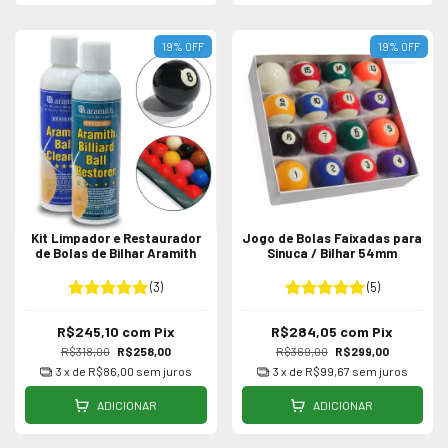
19
%
OFF
19
%
OFF
Kit Limpador e Restaurador
Jogo de Bolas Faixadas para
de Bolas de Bilhar Aramith
Sinuca / Bilhar 54mm
(3)
(5)
R$245,10
com
Pix
R$284,05
com
Pix
R$318,00
R$258,00
R$369,00
R$299,00
3
x de
R$86,00
sem juros
3
x de
R$99,67
sem juros
ADICIONAR
ADICIONAR