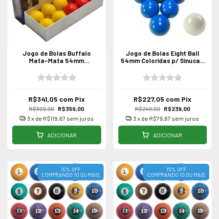
Jogo de Bolas Buffalo
Jogo de Bolas Eight Ball
Mata-Mata 54mm
54mm Coloridas p/ Sinuca /
Profissional p/ Bilhar Sinuca
Bilhar
R$341,05
com
Pix
R$227,05
com
Pix
R$399,00
R$359,00
R$249,00
R$239,00
3
x de
R$119,67
sem juros
3
x de
R$79,67
sem juros
ADICIONAR
ADICIONAR
15% OFF
15% OFF
COMPRANDO 10 OU MAIS
COMPRANDO 10 OU MAIS