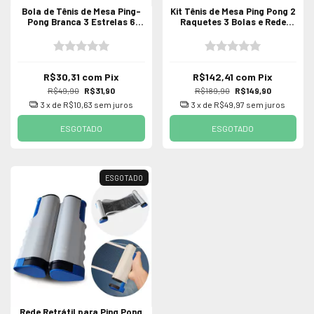
Bola de Tênis de Mesa Ping-
Kit Tênis de Mesa Ping Pong 2
Pong Branca 3 Estrelas 6
Raquetes 3 Bolas e Rede
Unidades Vollo PRO
Retrátil Vollo
R$30,31
com
Pix
R$142,41
com
Pix
R$49,90
R$31,90
R$189,90
R$149,90
3
x de
R$10,63
sem juros
3
x de
R$49,97
sem juros
ESGOTADO
ESGOTADO
ESGOTADO
Rede Retrátil para Ping Pong