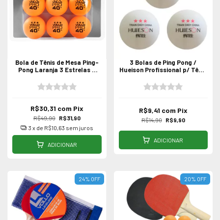
Bola de Tênis de Mesa Ping-
3 Bolas de Ping Pong /
Pong Laranja 3 Estrelas 6
Hueison Profissional p/ Tênis
Unidades Vollo PRO
de Mesa
R$30,31
com
Pix
R$9,41
com
Pix
R$49,90
R$31,90
R$14,90
R$9,90
3
x de
R$10,63
sem juros
ADICIONAR
ADICIONAR
24
%
OFF
20
%
OFF