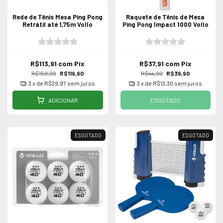
Rede de Tênis Mesa Ping Pong
Raquete de Tênis de Mesa
Retrátil até 1,75m Vollo
Ping Pong Impact 1000 Vollo
R$113,91
com
Pix
R$37,91
com
Pix
R$159,90
R$119,90
R$44,90
R$39,90
3
x de
R$39,97
sem juros
3
x de
R$13,30
sem juros
ADICIONAR
ESGOTADO
ESGOTADO
ESGOTADO