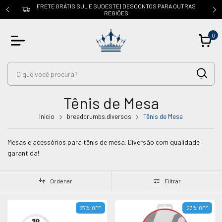
ARA OUTRAS
CUPOM: PRIMEIRACOMPRA | 5% OFF na 1ª compra
0
Tênis de Mesa
Início
breadcrumbs.diversos
Tênis de Mesa
Mesas e acessórios para tênis de mesa. Diversão com qualidade
garantida!
Ordenar
Filtrar
27
%
OFF
23
%
OFF