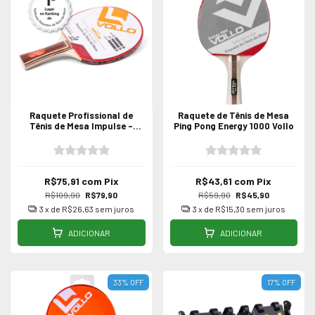
Raquete Profissional de
Raquete de Tênis de Mesa
Tênis de Mesa Impulse -
Ping Pong Energy 1000 Vollo
Aprovada ITTF
R$75,91
com
Pix
R$43,61
com
Pix
R$109,90
R$79,90
R$59,90
R$45,90
3
x de
R$26,63
sem juros
3
x de
R$15,30
sem juros
ADICIONAR
ADICIONAR
33
%
OFF
17
%
OFF