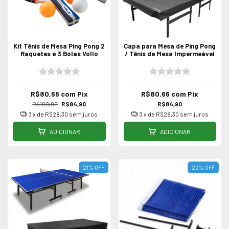
Kit Tênis de Mesa Ping Pong 2
Capa para Mesa de Ping Pong
Raquetes e 3 Bolas Vollo
/ Tênis de Mesa Impermeável
R$80,66
com
Pix
R$80,66
com
Pix
R$109,90
R$84,90
R$84,90
3
x de
R$28,30
sem juros
3
x de
R$28,30
sem juros
ADICIONAR
ADICIONAR
21
%
OFF
22
%
OFF