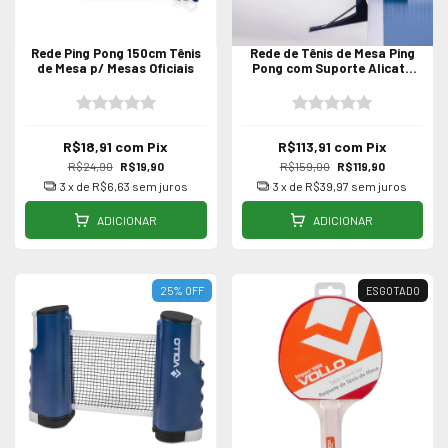
Rede Ping Pong 150cm Tênis
Rede de Tênis de Mesa Ping
de Mesa p/ Mesas Oficiais
Pong com Suporte Alicate
Vollo
R$18,91
com
Pix
R$113,91
com
Pix
R$24,90
R$19,90
R$159,00
R$119,90
3
x de
R$6,63
sem juros
3
x de
R$39,97
sem juros
ADICIONAR
ADICIONAR
25
%
OFF
ESGOTADO