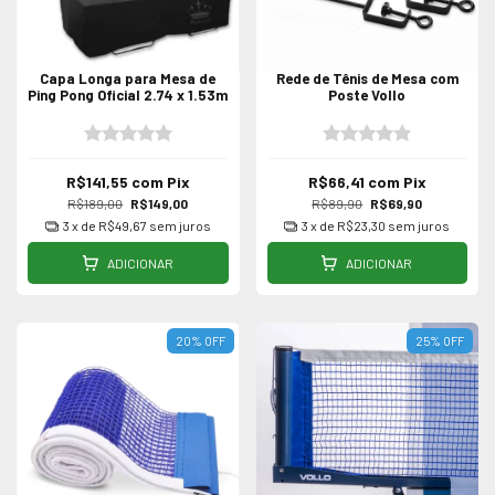
Capa Longa para Mesa de
Rede de Tênis de Mesa com
Ping Pong Oficial 2.74 x 1.53m
Poste Vollo
R$141,55
com
Pix
R$66,41
com
Pix
R$189,00
R$149,00
R$89,90
R$69,90
3
x de
R$49,67
sem juros
3
x de
R$23,30
sem juros
ADICIONAR
ADICIONAR
20
%
OFF
25
%
OFF