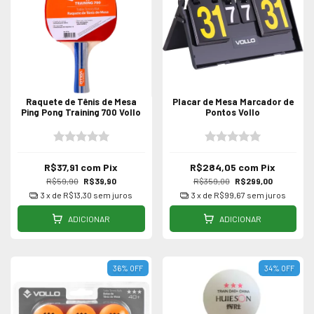
Raquete de Tênis de Mesa
Placar de Mesa Marcador de
Ping Pong Training 700 Vollo
Pontos Vollo
R$37,91
com
Pix
R$284,05
com
Pix
R$59,90
R$39,90
R$359,00
R$299,00
3
x de
R$13,30
sem juros
3
x de
R$99,67
sem juros
ADICIONAR
ADICIONAR
36
%
OFF
34
%
OFF