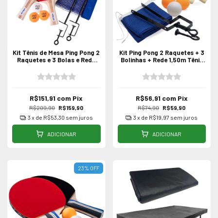
Kit Tênis de Mesa Ping Pong 2
Kit Ping Pong 2 Raquetes + 3
Raquetes e 3 Bolas e Rede
Bolinhas + Rede 1,50m Tênis
Vollo
de mesa
R$151,91
com
Pix
R$56,91
com
Pix
R$209,90
R$159,90
R$74,90
R$59,90
3
x de
R$53,30
sem juros
3
x de
R$19,97
sem juros
ADICIONAR
ADICIONAR
23
%
OFF