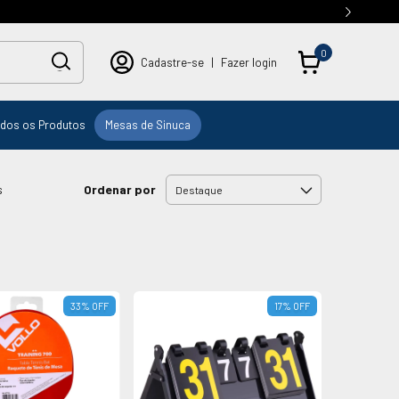
PRA | 5% OFF na 1ª compra
0
Cadastre-se
|
Fazer login
dos os Produtos
Mesas de Sinuca
Ordenar por
s
33
%
OFF
17
%
OFF