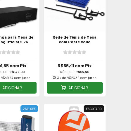
nga para Mesa de
Rede de Tênis de Mesa
ng Oficial 2.74 x
com Poste Vollo
1.53m
41,55
com
Pix
R$66,41
com
Pix
9,00
R$149,00
R$89,90
R$69,90
e
R$49,67
sem juros
3
x de
R$23,30
sem juros
ADICIONAR
ADICIONAR
25
%
OFF
ESGOTADO