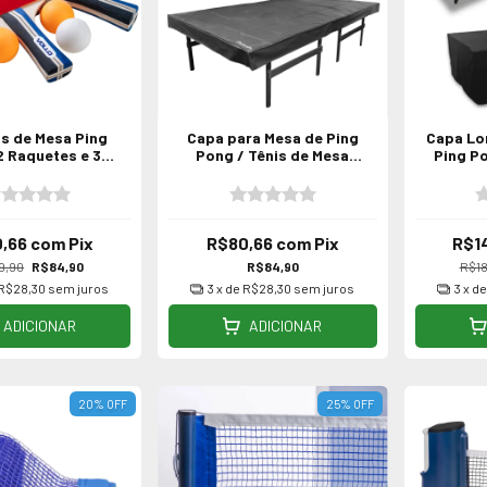
is de Mesa Ping
Capa para Mesa de Ping
Capa Lo
 Raquetes e 3
Pong / Tênis de Mesa
Ping Po
olas Vollo
Impermeável
0,66
com
Pix
R$80,66
com
Pix
R$1
9,90
R$84,90
R$84,90
R$18
R$28,30
sem juros
3
x de
R$28,30
sem juros
3
x d
ADICIONAR
ADICIONAR
20
%
OFF
25
%
OFF