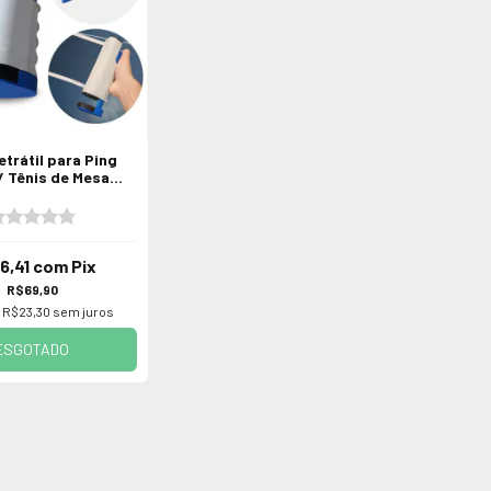
trátil para Ping
/ Tênis de Mesa
1.70m
6,41
com
Pix
R$69,90
e
R$23,30
sem juros
ESGOTADO