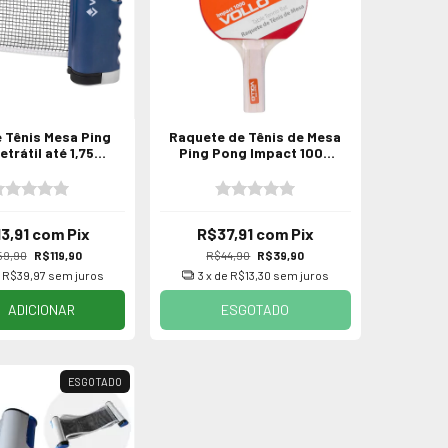
 Tênis Mesa Ping
Raquete de Tênis de Mesa
trátil até 1,75m
Ping Pong Impact 1000
Vollo
Vollo
13,91
com
Pix
R$37,91
com
Pix
59,90
R$119,90
R$44,90
R$39,90
e
R$39,97
sem juros
3
x de
R$13,30
sem juros
ESGOTADO
ADICIONAR
ESGOTADO