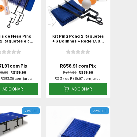
nis de Mesa Ping
Kit Ping Pong 2 Raquetes
2 Raquetes e 3
+ 3 Bolinhas + Rede 1,50m
s e Rede Vollo
Tênis de mesa
51,91
com
Pix
R$56,91
com
Pix
09,90
R$159,90
R$74,90
R$59,90
e
R$53,30
sem juros
3
x de
R$19,97
sem juros
ADICIONAR
ADICIONAR
21
%
OFF
22
%
OFF