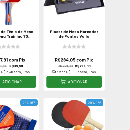
 de Tênis de Mesa
Placar de Mesa Marcador
ong Training 700
de Pontos Vollo
Vollo
7,91
com
Pix
R$284,05
com
Pix
9,90
R$39,90
R$359,00
R$299,00
e
R$13,30
sem juros
3
x de
R$99,67
sem juros
ADICIONAR
ADICIONAR
24
%
OFF
20
%
OFF