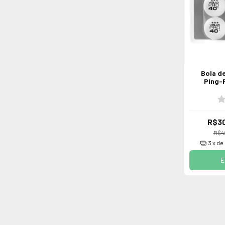
Bola d
Ping-
Estrelas
R$30
R$4
3
x de
E