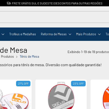
CUPOM: PRIMEIRACOM
Troféus e Medalhas
Reforma de Mesas
Mais Produtos
To
 de Mesa
Exibindo 1-19 de 19 produto
 Produtos
Tênis de Mesa
ssórios para tênis de mesa. Diversão com qualidade garantida!
27
%
OFF
23
%
OFF