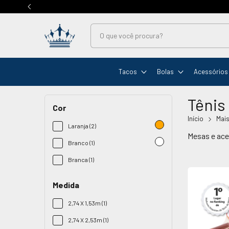
Tacos
Bolas
Acessórios
Tênis
Cor
Início
Mais
Laranja (2)
Mesas e ace
Branco (1)
Branca (1)
Medida
2,74 X 1,53m (1)
2,74 X 2,53m (1)