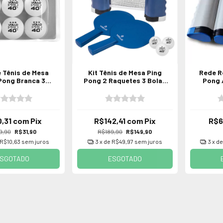
e Tênis de Mesa
Kit Tênis de Mesa Ping
Rede Re
Pong Branca 3
Pong 2 Raquetes 3 Bolas
Pong 
 6 Unidades Vollo
e Rede Retrátil Vollo
PRO
,31
com
Pix
R$142,41
com
Pix
R$6
9,90
R$31,90
R$189,90
R$149,90
R$10,63
sem juros
3
x de
R$49,97
sem juros
3
x d
SGOTADO
ESGOTADO