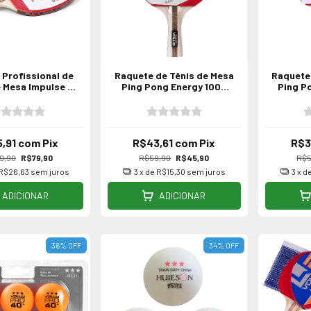
Profissional de
Raquete de Tênis de Mesa
Raquete
e Mesa Impulse -
Ping Pong Energy 1000
Ping P
ovada ITTF
Vollo
,91
com
Pix
R$43,61
com
Pix
R$3
9,90
R$79,90
R$59,90
R$45,90
R$5
R$26,63
sem juros
3
x de
R$15,30
sem juros
3
x d
ADICIONAR
ADICIONAR
36
%
OFF
34
%
OFF