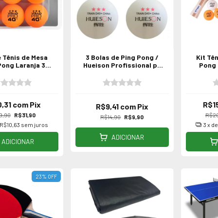
e Tênis de Mesa
3 Bolas de Ping Pong /
Kit Tê
ong Laranja 3
Hueison Profissional p/
Pong 
 6 Unidades Vollo
Tênis de Mesa
Bola
PRO
,31
com
Pix
R$1
R$9,41
com
Pix
9,90
R$31,90
R$2
R$14,90
R$9,90
R$10,63
sem juros
3
x d
ADICIONAR
ADICIONAR
23
%
OFF