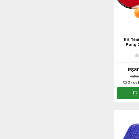
Kit Tên
Pong 2
B
R$8
R$10
3
x de