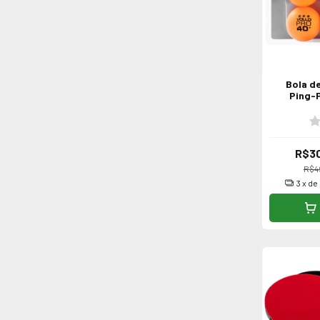
Bola d
Ping-P
Estrelas
R$30
R$4
3
x de