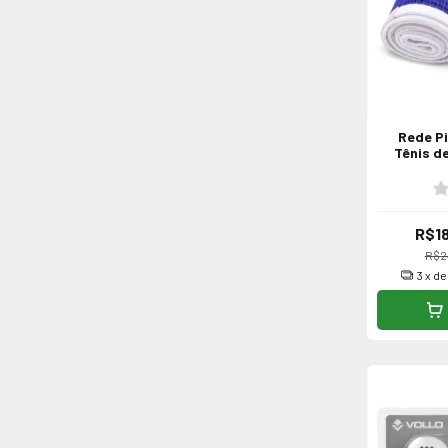
Rede P
Tênis d
R$18
R$2
3
x d