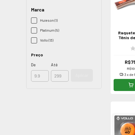
Marca
Huieson (1)
Platinum (5)
Raquete 
Tênis d
Vollo (13)
Apr
Preço
R$75
De
Até
R$10
3
x de
Aplicar