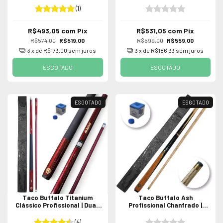
(1)
R$493,05
com
Pix
R$531,05
com
Pix
R$574,00
R$519,00
R$599,00
R$559,00
3
x de
R$173,00
sem juros
3
x de
R$186,33
sem juros
ESGOTADO
ESGOTADO
ESGOTADO
ESGOTADO
Taco Buffalo Titanium
Taco Buffalo Ash
Clássico Profissional | Duas
Profissional Chanfrado |
Partes para Sinuca Bilhar
Duas Partes para Sinuca /
Bilhar
(4)