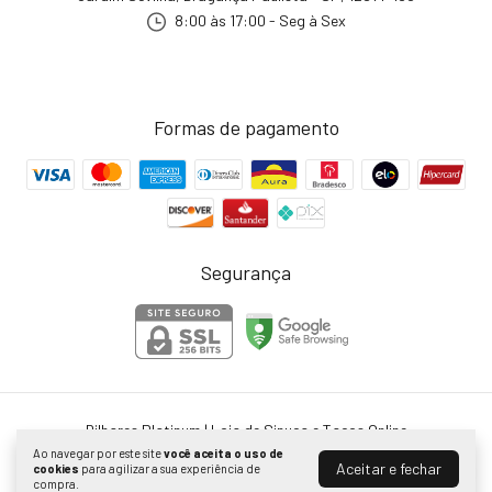
8:00 às 17:00 - Seg à Sex
Formas de pagamento
Segurança
Bilhares Platinum | Loja de Sinuca e Tacos Online
©2026. Bilhares Platinum - 28024316000132. Todos os direitos reservados.
Ao navegar por este site
você aceita o uso de
Aceitar e fechar
cookies
para agilizar a sua experiência de
compra.