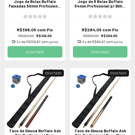
Jogo de Bolas Buffalo
Jogo de 8 Bolas Buffalo
Faixadas 50mm Profissional
54mm Profissional p/ Bilhar
de Bilhar / Sinuca
Sinuca
R$398,05
com
Pix
R$284,05
com
Pix
R$459,00
R$419,00
R$359,00
R$299,00
3
x de
R$139,67
sem juros
3
x de
R$99,67
sem juros
ESGOTADO
ESGOTADO
ESGOTADO
ESGOTADO
Taco de Sinuca Buffalo Ash
Taco de Sinuca Buffalo Ash