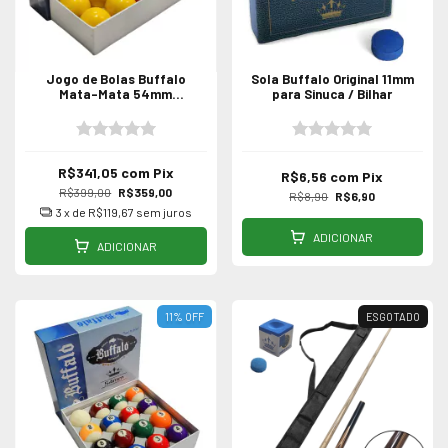
Jogo de Bolas Buffalo
Sola Buffalo Original 11mm
Mata-Mata 54mm
para Sinuca / Bilhar
Profissional p/ Bilhar Sinuca
R$341,05
com
Pix
R$6,56
com
Pix
R$399,00
R$359,00
R$8,90
R$6,90
3
x de
R$119,67
sem juros
ADICIONAR
ADICIONAR
11
%
OFF
ESGOTADO