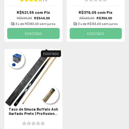
R$521,55
com
Pix
R$379,05
com
Pix
R$599,00
R$549,00
R$499,00
R$399,00
3
x de
R$183,00
sem juros
3
x de
R$133,00
sem juros
ESGOTADO
ESGOTADO
ESGOTADO
Taco de Sinuca Buffalo Ash
Garfado Preto | Profissional
de Rosca