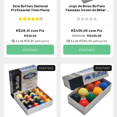
Sola Buffalo Diamond
Jogo de Bolas Buffalo
Profissional 11mm Macia
Faixadas 54mm de Bilhar /
Sinuca
(1)
R$28,41
com
Pix
R$436,05
com
Pix
R$29,90
R$519,00
R$459,00
3
x de
R$9,97
sem juros
3
x de
R$153,00
sem juros
ESGOTADO
ESGOTADO
ESGOTADO
ESGOTADO