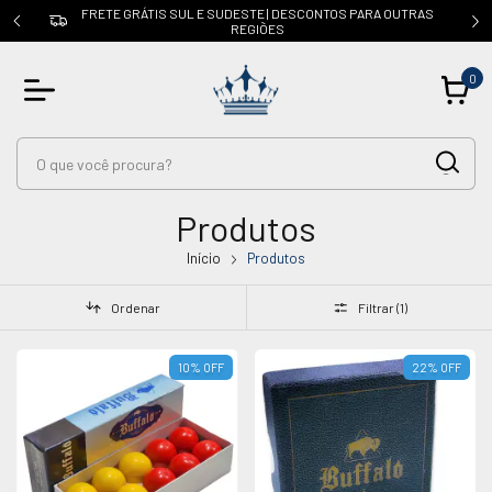
FRETE GRÁTIS SUL E SUDESTE | DESCONTOS PARA OUTRAS
a
REGIÕES
0
Produtos
Início
Produtos
Ordenar
Filtrar (
1
)
10
%
OFF
22
%
OFF