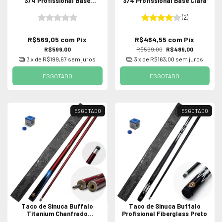
3/4 Profissional Base
3/4 Profissional Base Clara
Vermelha
(2)
R$569,05
com
Pix
R$464,55
com
Pix
R$599,00
R$599,00
R$489,00
3
x de
R$199,67
sem juros
3
x de
R$163,00
sem juros
ESGOTADO
ESGOTADO
ESGOTADO
ESGOTADO
Taco de Sinuca Buffalo
Taco de Sinuca Buffalo
Titanium Chanfrado
Profisional Fiberglass Preto
Profissional Duas Partes