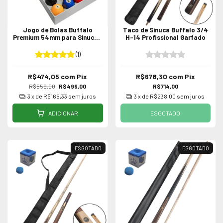
Jogo de Bolas Buffalo
Taco de Sinuca Buffalo 3/4
Premium 54mm para Sinuca /
H-14 Profissional Garfado
Bilhar
(1)
R$474,05
com
Pix
R$678,30
com
Pix
R$559,00
R$499,00
R$714,00
3
x de
R$166,33
sem juros
3
x de
R$238,00
sem juros
ADICIONAR
ESGOTADO
ESGOTADO
ESGOTADO