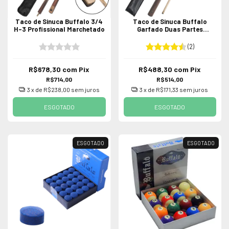
Taco de Sinuca Buffalo 3/4
Taco de Sinuca Buffalo
H-3 Profissional Marchetado
Garfado Duas Partes
Profissional
(2)
R$678,30
com
Pix
R$488,30
com
Pix
R$714,00
R$514,00
3
x de
R$238,00
sem juros
3
x de
R$171,33
sem juros
ESGOTADO
ESGOTADO
ESGOTADO
ESGOTADO