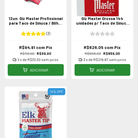
12un. Giz Master Profissional
Giz Master Grossa 144
para Taco de Sinuca / Bilhar
unidades p/ Taco de Sinuca
c/ Sola de Couro
Profissional
(3)
R$94,91
com
Pix
R$626,05
com
Pix
R$119,00
R$99,90
R$699,00
R$659,00
3
x de
R$33,30
sem juros
3
x de
R$219,67
sem juros
ADICIONAR
ADICIONAR
14
%
OFF