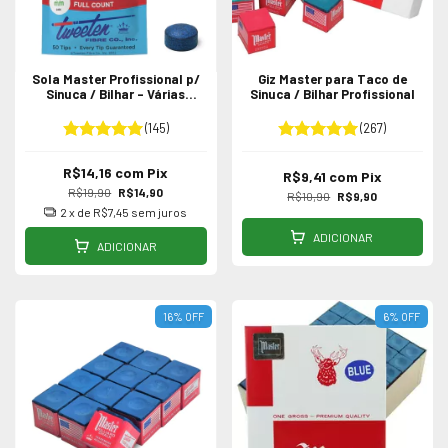
Sola Master Profissional p/
Giz Master para Taco de
Sinuca / Bilhar - Várias
Sinuca / Bilhar Profissional
Medidas
(145)
(267)
R$14,16
com
Pix
R$9,41
com
Pix
R$19,90
R$14,90
R$10,90
R$9,90
2
x de
R$7,45
sem juros
ADICIONAR
ADICIONAR
16
%
OFF
6
%
OFF