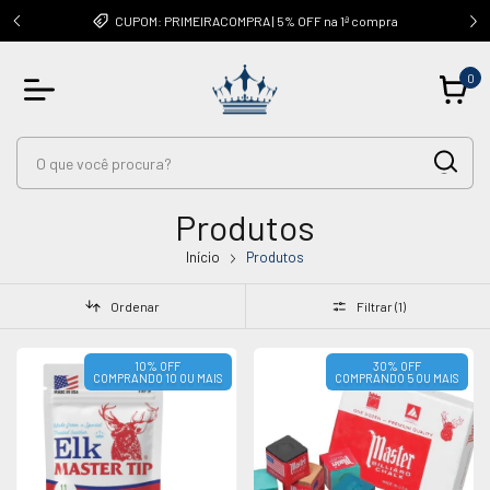
OUTRAS
CUPOM: PRIMEIRACOMPRA | 5% OFF na 1ª compra
0
Produtos
Início
Produtos
Ordenar
Filtrar (
1
)
10% OFF
30% OFF
COMPRANDO 10 OU MAIS
COMPRANDO 5 OU MAIS