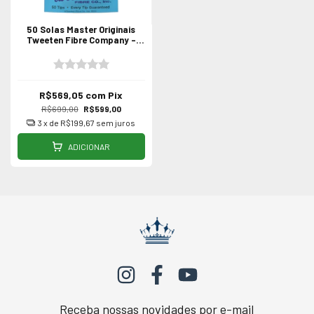
50 Solas Master Originais
Tweeten Fibre Company -
Profissional
R$569,05
com
Pix
R$699,00
R$599,00
3
x de
R$199,67
sem juros
ADICIONAR
Receba nossas novidades por e-mail