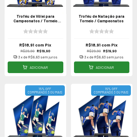
Troféu de Vôlei para
Troféu de Natação para
Campeonatos / Torneio
Torneio / Campeonatos
Voleibol Acrílico
R$18,91
com
Pix
R$18,91
com
Pix
R$29,90
R$19,90
R$29,90
R$19,90
3
x de
R$6,63
sem juros
3
x de
R$6,63
sem juros
ADICIONAR
ADICIONAR
15% OFF
15% OFF
COMPRANDO 3 OU MAIS
COMPRANDO 3 OU MAIS