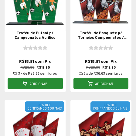
Troféu de Futsal p/
Troféu de Basquete p/
Campeonatos Acrílico
Torneios Campeonatos /
Acrílico
R$18,91
com
Pix
R$18,91
com
Pix
R$29,90
R$19,90
R$29,90
R$19,90
3
x de
R$6,63
sem juros
3
x de
R$6,63
sem juros
ADICIONAR
ADICIONAR
15% OFF
15% OFF
COMPRANDO 3 OU MAIS
COMPRANDO 3 OU MAIS