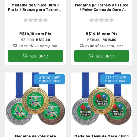
Medalha de Sinuca Ouro /
Medalha p/ Torneio de Truco
Prata / Bronze para Torneio /
/ Poker Carteado Ouro /
Campeonato Bilhar - Unidade
Prata / Bronze - Unidade
55mm
55mm
R$14,16
com
Pix
R$14,16
com
Pix
R$19,90
R$14,90
R$19,90
R$14,90
2
x de
R$7,45
sem juros
2
x de
R$7,45
sem juros
ADICIONAR
ADICIONAR
ATÉ 20% OFF
ATÉ 20% OFF
EM QUANTIDADE
EM QUANTIDADE
Medalha de Vôlei para
Medalha Tênis de Mesa / Ping