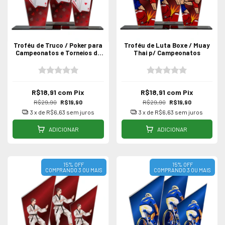
Troféu de Truco / Poker para
Troféu de Luta Boxe / Muay
Campeonatos e Torneios de
Thai p/ Campeonatos
Carteado
R$18,91
com
Pix
R$18,91
com
Pix
R$29,90
R$19,90
R$29,90
R$19,90
3
x de
R$6,63
sem juros
3
x de
R$6,63
sem juros
ADICIONAR
ADICIONAR
15% OFF
15% OFF
COMPRANDO 3 OU MAIS
COMPRANDO 3 OU MAIS