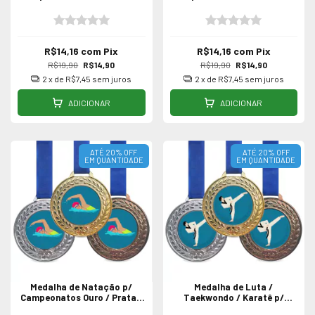
Bronze - Unidade 55mm
Bronze
R$14,16
com
Pix
R$14,16
com
Pix
R$19,90
R$14,90
R$19,90
R$14,90
2
x de
R$7,45
sem juros
2
x de
R$7,45
sem juros
ADICIONAR
ADICIONAR
ATÉ 20% OFF
ATÉ 20% OFF
EM QUANTIDADE
EM QUANTIDADE
Medalha de Natação p/
Medalha de Luta /
Campeonatos Ouro / Prata /
Taekwondo / Karatê p/
Bronze
Campeonatos