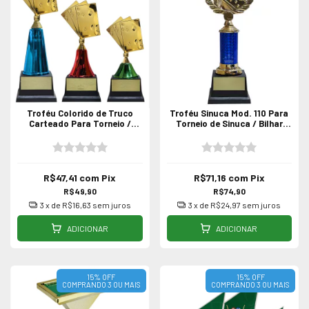
Troféu Colorido de Truco
Troféu Sinuca Mod. 110 Para
Carteado Para Torneio /
Torneio de Sinuca / Bilhar
Campeonato
29cm
R$47,41
com
Pix
R$71,16
com
Pix
R$49,90
R$74,90
3
x de
R$16,63
sem juros
3
x de
R$24,97
sem juros
ADICIONAR
ADICIONAR
15% OFF
15% OFF
COMPRANDO 3 OU MAIS
COMPRANDO 3 OU MAIS