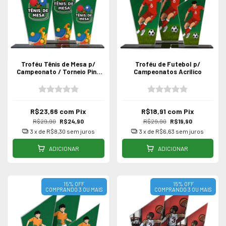
Troféu Tênis de Mesa p/
Troféu de Futebol p/
Campeonato / Torneio Ping
Campeonatos Acrílico
Pong
R$23,66
com
Pix
R$18,91
com
Pix
R$29,90
R$24,90
R$29,90
R$19,90
3
x de
R$8,30
sem juros
3
x de
R$6,63
sem juros
ADICIONAR
ADICIONAR
15% OFF
15% OFF
COMPRANDO 3 OU MAIS
COMPRANDO 3 OU MAIS