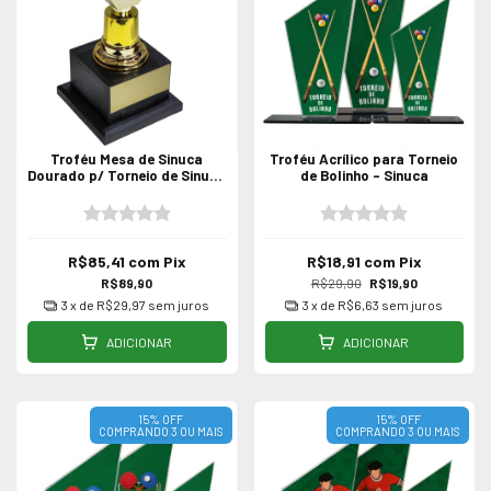
Troféu Mesa de Sinuca
Troféu Acrílico para Torneio
Dourado p/ Torneio de Sinuca
de Bolinho - Sinuca
Bilhar
R$85,41
com
Pix
R$18,91
com
Pix
R$89,90
R$29,90
R$19,90
3
x de
R$29,97
sem juros
3
x de
R$6,63
sem juros
ADICIONAR
ADICIONAR
15% OFF
15% OFF
COMPRANDO 3 OU MAIS
COMPRANDO 3 OU MAIS