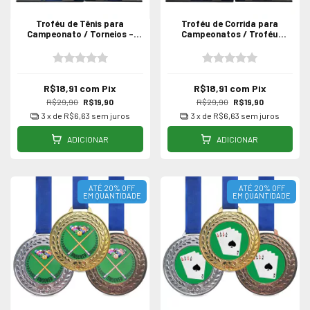
Troféu de Tênis para
Troféu de Corrida para
Campeonato / Torneios -
Campeonatos / Troféu
Acrílico
Esportivo de Acrílico
R$18,91
com
Pix
R$18,91
com
Pix
R$29,90
R$19,90
R$29,90
R$19,90
3
x de
R$6,63
sem juros
3
x de
R$6,63
sem juros
ADICIONAR
ADICIONAR
ATÉ 20% OFF
ATÉ 20% OFF
EM QUANTIDADE
EM QUANTIDADE