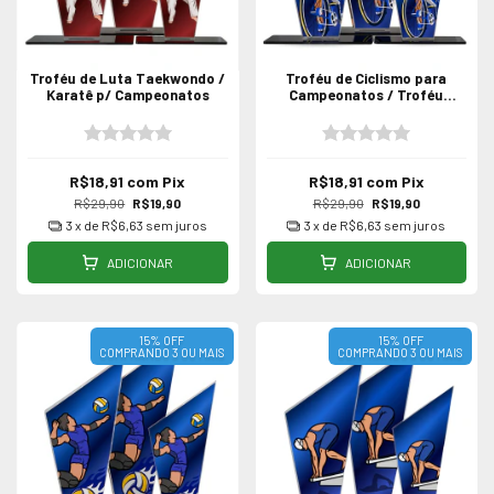
Troféu de Luta Taekwondo /
Troféu de Ciclismo para
Karatê p/ Campeonatos
Campeonatos / Troféu
Acrílico
R$18,91
com
Pix
R$18,91
com
Pix
R$29,90
R$19,90
R$29,90
R$19,90
3
x de
R$6,63
sem juros
3
x de
R$6,63
sem juros
ADICIONAR
ADICIONAR
15% OFF
15% OFF
COMPRANDO 3 OU MAIS
COMPRANDO 3 OU MAIS