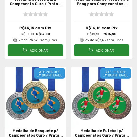
Campeonato Ouro / Prata /
Pong para Campeonatos -
Bronze - Unidade
Unidade
R$14,16
com
Pix
R$14,16
com
Pix
R$19,90
R$14,90
R$19,90
R$14,90
2
x de
R$7,45
sem juros
2
x de
R$7,45
sem juros
ADICIONAR
ADICIONAR
ATÉ 20% OFF
ATÉ 20% OFF
EM QUANTIDADE
EM QUANTIDADE
Medalha de Basquete p/
Medalha de Futebol p/
Campeonatos Ouro / Prata /
Campeonatos Ouro / Prata /