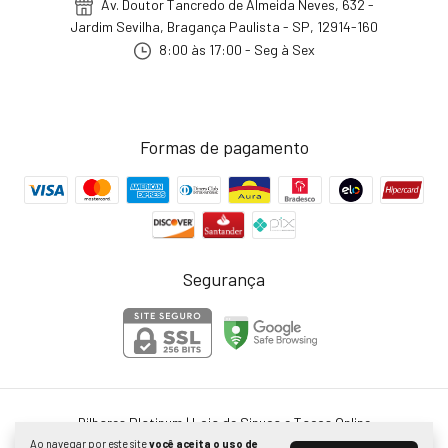
Av. Doutor Tancredo de Almeida Neves, 632 -
Jardim Sevilha, Bragança Paulista - SP, 12914-160
8:00 às 17:00 - Seg à Sex
Formas de pagamento
Segurança
Bilhares Platinum | Loja de Sinuca e Tacos Online
©2026. Bilhares Platinum - 28024316000132. Todos os direitos reservados.
Ao navegar por este site
você aceita o uso de