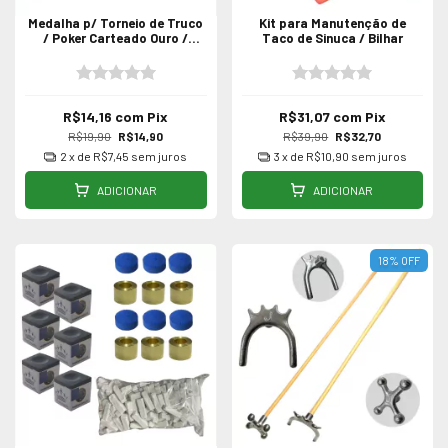
Medalha p/ Torneio de Truco
Kit para Manutenção de
/ Poker Carteado Ouro /
Taco de Sinuca / Bilhar
Prata / Bronze - Unidade
55mm
R$14,16
com
Pix
R$31,07
com
Pix
R$19,90
R$14,90
R$39,90
R$32,70
2
x de
R$7,45
sem juros
3
x de
R$10,90
sem juros
ADICIONAR
ADICIONAR
18
%
OFF