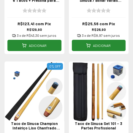
6 Tacos + Presilha para
Sinuca / Bilhar Várias
Cruzeta Porta Tacos
Medidas
R$123,41
com
Pix
R$25,56
com
Pix
R$129,90
R$26,90
3
x de
R$43,30
sem juros
3
x de
R$8,97
sem juros
ADICIONAR
ADICIONAR
0
%
OFF
Taco de Sinuca Champion
Taco de Sinuca Set 101 - 3
Inteiriço Liso Chanfrado
Partes Profissional
Profissional