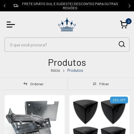
OUTRAS
CUPOM: PRIMEIRACOMPRA | 5% OFF na 1ª compra
0
Produtos
Início
Produtos
Ordenar
Filtrar
25
%
OFF