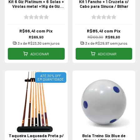
Kit 6 Giz Platinum + 6 Solas +
Kit 1 Fancho + 1 Cruzeta c/
Virolas metal +1Kg de Giz
Cabo para Sinuca / Bilhar
Branco
R$66,41
com
Pix
R$85,41
com
Pix
R$69,90
R$109,90
R$89,90
3
x de
R$23,30
sem juros
3
x de
R$29,97
sem juros
ADICIONAR
ADICIONAR
ATÉ 30% OFF
EM QUANTIDADE
Taqueira Laqueada Preta p/
Bola Treino Six Blue de