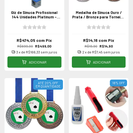
Giz de Sinuca Profissional
Medalha de Sinuca Ouro /
144 Unidades Platinum -
Prata / Bronze para Torneio /
Várias Cores p/ Taco com
Campeonato Bilhar - Unidade
Sola de Couro
55mm
R$474,05
com
Pix
R$14,16
com
Pix
R$699,00
R$499,00
R$19,90
R$14,90
3
x de
R$166,33
sem juros
2
x de
R$7,45
sem juros
ADICIONAR
ADICIONAR
ATÉ 20% OFF
18
%
OFF
EM QUANTIDADE