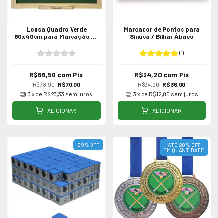
Lousa Quadro Verde
Marcador de Pontos para
60x40cm para Marcação de
Sinuca / Bilhar Ábaco
Sinuca / Bilhar
(1)
R$66,50
com
Pix
R$34,20
com
Pix
R$78,90
R$70,00
R$34,90
R$36,00
3
x de
R$23,33
sem juros
3
x de
R$12,00
sem juros
ADICIONAR
ADICIONAR
29
%
OFF
ATÉ 20% OFF
EM QUANTIDADE