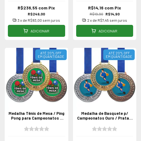
R$236,55
com
Pix
R$14,16
com
Pix
R$249,00
R$19,90
R$14,90
3
x de
R$83,00
sem juros
2
x de
R$7,45
sem juros
ADICIONAR
ADICIONAR
ATÉ 20% OFF
ATÉ 20% OFF
EM QUANTIDADE
EM QUANTIDADE
Medalha Tênis de Mesa / Ping
Medalha de Basquete p/
Pong para Campeonatos -
Campeonatos Ouro / Prata /
Unidade
Bronze - Unidade 55mm