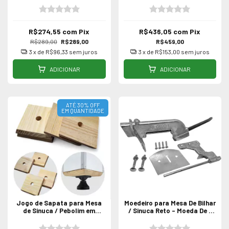
R$274,55
com
Pix
R$436,05
com
Pix
R$289,00
R$289,00
R$459,00
3
x de
R$96,33
sem juros
3
x de
R$153,00
sem juros
ADICIONAR
ADICIONAR
ATÉ 30% OFF
EM QUANTIDADE
Jogo de Sapata para Mesa
Moedeiro para Mesa De Bilhar
de Sinuca / Pebolim em
/ Sinuca Reto - Moeda De 1
Madeira Maciça 4 Peças
Real