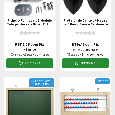
Ficheiro Formosa J3 Modelo
Protetor de Canto p/ Mesas
Reto p/ Mesa de Bilhar Totó /
de Bilhar / Sinuca Cantoneira
Sinuca F-A
R$113,05
com
Pix
R$14,16
com
Pix
R$119,00
R$19,90
R$14,90
3
x de
R$39,67
sem juros
2
x de
R$7,45
sem juros
ADICIONAR
ADICIONAR
ATÉ 30% OFF
-3
%
OFF
EM QUANTIDADE