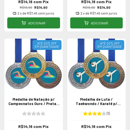
R$14,16
com
Pix
R$14,16
com
Pix
R$19,90
R$14,90
R$19,90
R$14,90
2
x de
R$7,45
sem juros
2
x de
R$7,45
sem juros
ADICIONAR
ADICIONAR
ATÉ 20% OFF
ATÉ 20% OFF
EM QUANTIDADE
EM QUANTIDADE
Medalha de Natação p/
Medalha de Luta /
Campeonatos Ouro / Prata /
Taekwondo / Karatê p/
Bronze
Campeonatos
(1)
R$14,16
com
Pix
R$14,16
com
Pix