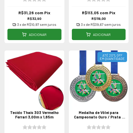
R$31,26
com
Pix
R$113,05
com
Pix
R$32,90
R$119,00
3
x de
R$10,97
sem juros
3
x de
R$39,67
sem juros
ADICIONAR
ADICIONAR
ATÉ 20% OFF
EM QUANTIDADE
Tecido Thaís 303 Vermelho
Medalha de Vôlei para
Ferrari 3,00m x 1,85m
Campeonato Ouro / Prata /
Bronze - Unidade