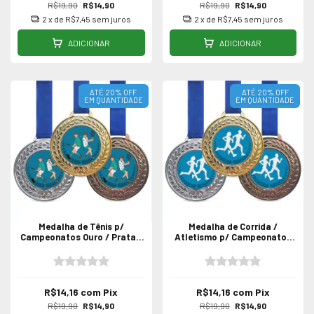
R$19,90
R$14,90
R$19,90
R$14,90
2
x de
R$7,45
sem juros
2
x de
R$7,45
sem juros
ADICIONAR
ADICIONAR
ATÉ 20% OFF
ATÉ 20% OFF
EM QUANTIDADE
EM QUANTIDADE
Medalha de Tênis p/
Medalha de Corrida /
Campeonatos Ouro / Prata /
Atletismo p/ Campeonatos
Bronze
Ouro / Prata / Bronze
R$14,16
com
Pix
R$14,16
com
Pix
R$19,90
R$14,90
R$19,90
R$14,90