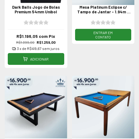
Dark Balls Jogo de Bolas
Mesa Platinum Eclipse c/
Premium 54mm Unibol
Tampo de Jantar - 1.94m x
1.24m Jequitibá Maciça
Preta
PREÇO SOB CONSULTA
R$1.196,05
com
Pix
R$1.399,00
R$1.259,00
3
x de
R$419,67
sem juros
ADICIONAR