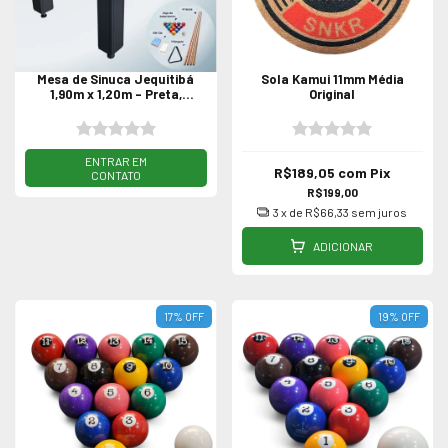
Mesa de Sinuca Jequitibá
Sola Kamui 11mm Média
1,90m x 1,20m - Preta,
Original
Caçapa Alumínio c/ Gaveta
PREÇO SOB CONSULTA
R$189,05
com
Pix
R$199,00
3
x de
R$66,33
sem juros
ADICIONAR
17
%
OFF
19
%
OFF