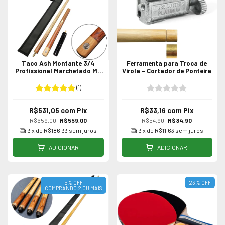
Taco Ash Montante 3/4
Ferramenta para Troca de
Profissional Marchetado M-
Virola - Cortador de Ponteira
15
(1)
R$531,05
com
Pix
R$33,16
com
Pix
R$659,00
R$559,00
R$54,90
R$34,90
3
x de
R$186,33
sem juros
3
x de
R$11,63
sem juros
ADICIONAR
ADICIONAR
5% OFF
23
%
OFF
COMPRANDO 2 OU MAIS