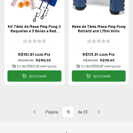
Kit Tênis de Mesa Ping Pong 2
Rede de Tênis Mesa Ping Pong
Raquetes e 3 Bolas e Rede
Retrátil até 1,75m Vollo
Vollo
R$151,91
com
Pix
R$113,91
com
Pix
R$209,90
R$159,90
R$159,90
R$119,90
3
x de
R$53,30
sem juros
3
x de
R$39,97
sem juros
ADICIONAR
ADICIONAR
Página
de 23