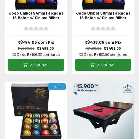
Jogo Unibol 54mm Faixadas
Jogo Unibol 50mm Faixadas
16 Bolas p/ Sinuca Bilhar
16 Bolas p/ Sinuca Bilhar
R$474,05
com
Pix
R$436,05
com
Pix
R$550,00
R$499,00
R$499,00
R$459,00
3
x de
R$166,33
sem juros
3
x de
R$153,00
sem juros
ADICIONAR
ADICIONAR
10
%
OFF