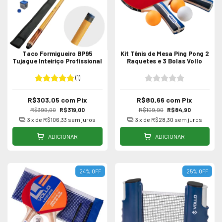
Taco Formigueiro BP95
Kit Tênis de Mesa Ping Pong 2
Tujague Inteiriço Profissional
Raquetes e 3 Bolas Vollo
(1)
R$303,05
com
Pix
R$80,66
com
Pix
R$399,00
R$319,00
R$109,90
R$84,90
3
x de
R$106,33
sem juros
3
x de
R$28,30
sem juros
ADICIONAR
ADICIONAR
24
%
OFF
25
%
OFF