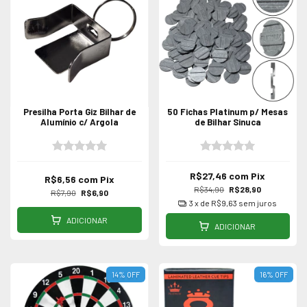
Presilha Porta Giz Bilhar de
50 Fichas Platinum p/ Mesas
Alumínio c/ Argola
de Bilhar Sinuca
R$27,46
com
Pix
R$6,56
com
Pix
R$34,90
R$28,90
R$7,90
R$6,90
3
x de
R$9,63
sem juros
ADICIONAR
ADICIONAR
14
%
OFF
16
%
OFF