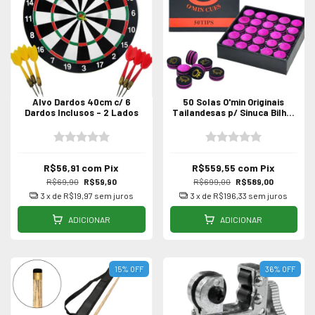
Alvo Dardos 40cm c/ 6
50 Solas O'min Originais
Dardos Inclusos - 2 Lados
Tailandesas p/ Sinuca Bilhar
Profissional Caixa
R$56,91
com
Pix
R$559,55
com
Pix
R$69,90
R$59,90
R$699,00
R$589,00
3
x de
R$19,97
sem juros
3
x de
R$196,33
sem juros
ADICIONAR
ADICIONAR
15
%
OFF
36
%
OFF