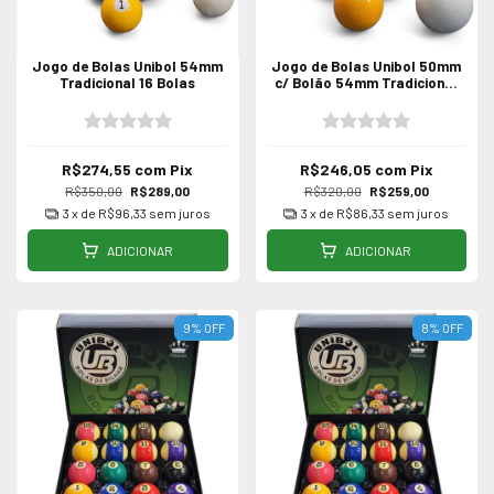
Jogo de Bolas Unibol 54mm
Jogo de Bolas Unibol 50mm
Tradicional 16 Bolas
c/ Bolão 54mm Tradicional
16 Bolas
R$274,55
com
Pix
R$246,05
com
Pix
R$350,00
R$289,00
R$320,00
R$259,00
3
x de
R$96,33
sem juros
3
x de
R$86,33
sem juros
ADICIONAR
ADICIONAR
9
%
OFF
8
%
OFF