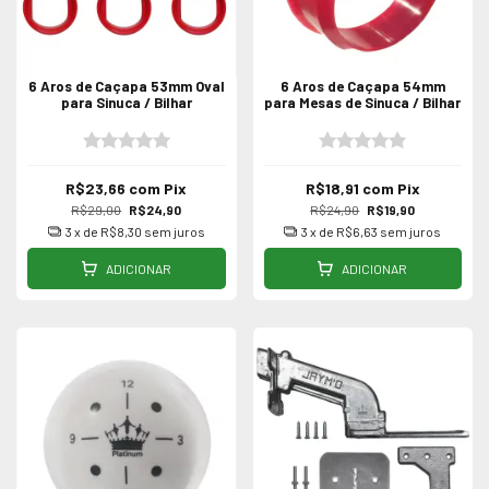
6 Aros de Caçapa 53mm Oval
6 Aros de Caçapa 54mm
para Sinuca / Bilhar
para Mesas de Sinuca / Bilhar
R$23,66
com
Pix
R$18,91
com
Pix
R$29,00
R$24,90
R$24,90
R$19,90
3
x de
R$8,30
sem juros
3
x de
R$6,63
sem juros
ADICIONAR
ADICIONAR