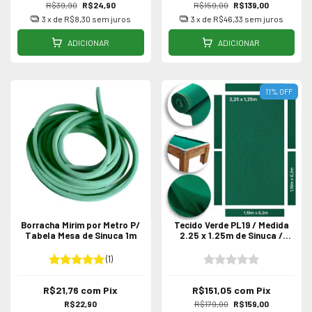
R$39,90
R$24,90
R$159,00
R$139,00
3
x de
R$8,30
sem juros
3
x de
R$46,33
sem juros
ADICIONAR
ADICIONAR
11
%
OFF
Borracha Mirim por Metro P/
Tecido Verde PL19 / Medida
Tabela Mesa de Sinuca 1m
2.25 x 1.25m de Sinuca /
Bilhar
(1)
R$21,76
com
Pix
R$151,05
com
Pix
R$22,90
R$179,00
R$159,00