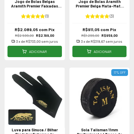
Jogo de Bolas Belgas
Jogo de Bolas Aramith
Aramith Premier Faixadas
Premier Belga Mata-Mata
para Sinuca / Bilhar 52 ou
54mm para Sinuca / Bilhar
54mm
(1)
(3)
R$2.089,05
com
Pix
R$911,05
com
Pix
R$2.599,00
R$2.199,00
R$1.299,00
R$959,00
3
x de
R$733,00
sem juros
3
x de
R$319,67
sem juros
ADICIONAR
ADICIONAR
17
%
OFF
Luva para Sinuca / Bilhar
Sola Talisman 11mm