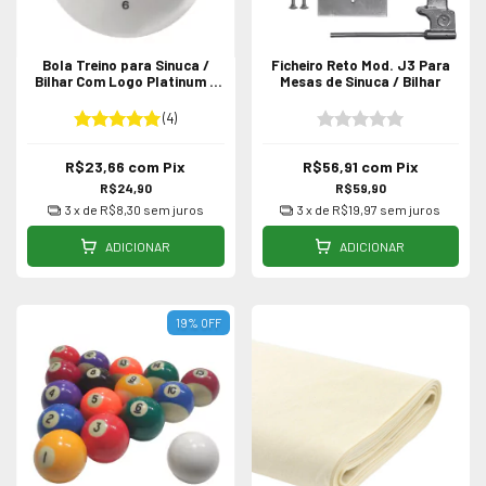
Bola Treino para Sinuca /
Ficheiro Reto Mod. J3 Para
Bilhar Com Logo Platinum -
Mesas de Sinuca / Bilhar
50, 54, 56 e 58mm
(4)
R$23,66
com
Pix
R$56,91
com
Pix
R$24,90
R$59,90
3
x de
R$8,30
sem juros
3
x de
R$19,97
sem juros
ADICIONAR
ADICIONAR
19
%
OFF