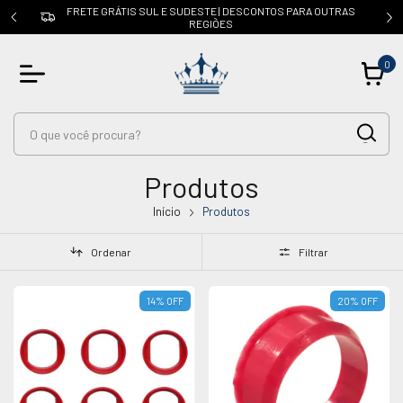
OUTRAS
CUPOM: PRIMEIRACOMPRA | 5% OFF na 1ª compra
0
Produtos
Início
Produtos
Ordenar
Filtrar
14
%
OFF
20
%
OFF