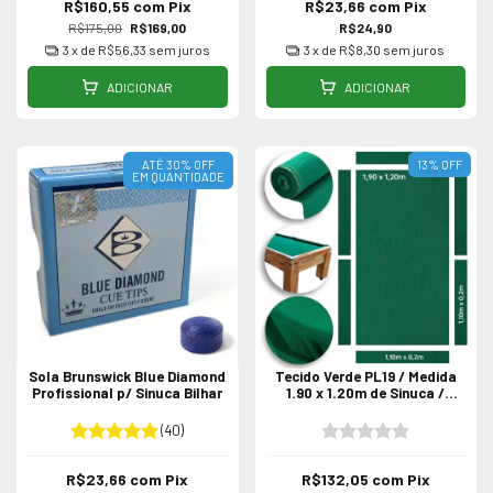
R$160,55
com
Pix
R$23,66
com
Pix
R$175,00
R$169,00
R$24,90
3
x de
R$56,33
sem juros
3
x de
R$8,30
sem juros
ADICIONAR
ADICIONAR
ATÉ 30% OFF
13
%
OFF
EM QUANTIDADE
Sola Brunswick Blue Diamond
Tecido Verde PL19 / Medida
Profissional p/ Sinuca Bilhar
1.90 x 1.20m de Sinuca /
Bilhar
(40)
R$23,66
com
Pix
R$132,05
com
Pix