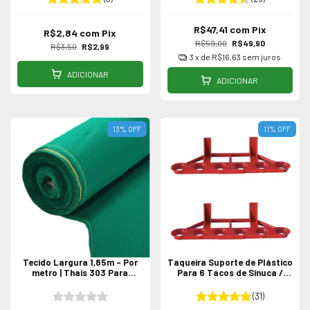
R$47,41
com
Pix
R$2,84
com
Pix
R$59,00
R$49,90
R$3,50
R$2,99
3
x de
R$16,63
sem juros
ADICIONAR
ADICIONAR
13
%
OFF
11
%
OFF
Tecido Largura 1,85m - Por
Taqueira Suporte de Plástico
metro | Thaís 303 Para
Para 6 Tacos de Sinuca /
mesas de Sinuca / Bilhar
Bilhar
(31)