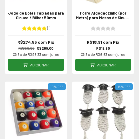
Jogo de Bolas Faixadas para
Forro Algodãozinho (por
Sinuca / Bilhar 50mm
Metro) para Mesas de Sinuca
/ Bilhar
(1)
R$274,55
com
Pix
R$18,91
com
Pix
R$359,00
R$289,00
R$19,90
3
x de
R$96,33
sem juros
3
x de
R$6,63
sem juros
ADICIONAR
ADICIONAR
19
%
OFF
13
%
OFF