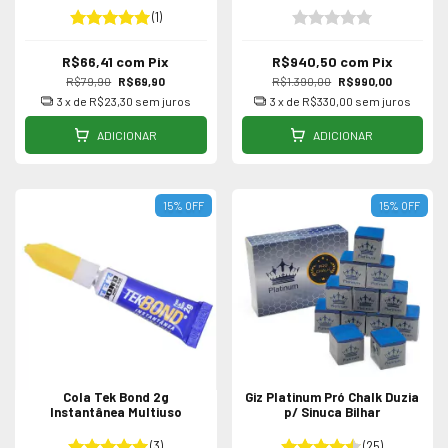
(1)
R$66,41
com
Pix
R$940,50
com
Pix
R$79,90
R$69,90
R$1.390,00
R$990,00
3
x de
R$23,30
sem juros
3
x de
R$330,00
sem juros
ADICIONAR
ADICIONAR
15
%
OFF
15
%
OFF
Cola Tek Bond 2g
Giz Platinum Pró Chalk Duzia
Instantânea Multiuso
p/ Sinuca Bilhar
(3)
(25)