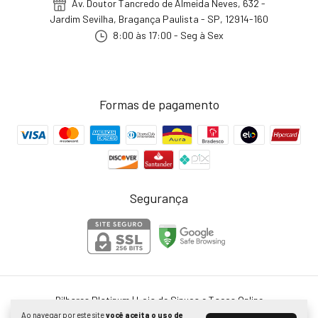
Av. Doutor Tancredo de Almeida Neves, 632 -
Jardim Sevilha, Bragança Paulista - SP, 12914-160
8:00 às 17:00 - Seg à Sex
Formas de pagamento
Segurança
Bilhares Platinum | Loja de Sinuca e Tacos Online
©2026. Bilhares Platinum - 28024316000132. Todos os direitos reservados.
Ao navegar por este site
você aceita o uso de