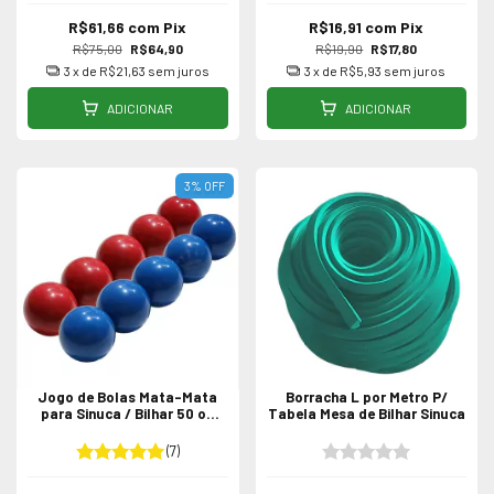
R$61,66
com
Pix
R$16,91
com
Pix
R$75,00
R$64,90
R$19,90
R$17,80
3
x de
R$21,63
sem juros
3
x de
R$5,93
sem juros
ADICIONAR
ADICIONAR
3
%
OFF
Jogo de Bolas Mata-Mata
Borracha L por Metro P/
para Sinuca / Bilhar 50 ou
Tabela Mesa de Bilhar Sinuca
54mm
(7)