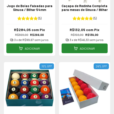
Jogo de Bolas Faixadas para
Caçapa de Redinha Completa
Sinuca / Bilhar 54mm
para mesas de Sinuca / Bilhar
(5)
(5)
R$284,05
com
Pix
R$132,05
com
Pix
R$369,00
R$299,00
R$159,00
R$139,00
3
x de
R$99,67
sem juros
3
x de
R$46,33
sem juros
ADICIONAR
ADICIONAR
15
%
OFF
26
%
OFF