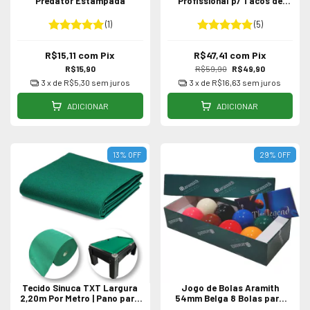
Predator Estampada
Profissional p/ Tacos de
Sinuca / Bilhar
(1)
(5)
R$15,11
com
Pix
R$47,41
com
Pix
R$15,90
R$59,90
R$49,90
3
x de
R$5,30
sem juros
3
x de
R$16,63
sem juros
ADICIONAR
ADICIONAR
13
%
OFF
29
%
OFF
Tecido Sinuca TXT Largura
Jogo de Bolas Aramith
2,20m Por Metro | Pano para
54mm Belga 8 Bolas para
Bilhar Acrílico Aveludado
Sinuca / Bilhar